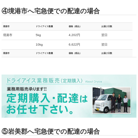
④境港市へ宅急便での配達の場合
境港市
ドライアイス数量
価格（税込）
お届け日数
境港市
5kg
4,202円
翌日
10kg
6,622円
翌日
境港市
ドライアイス数量
価格（税込）
お届け日数
⑤岩美郡へ宅急便での配達の場合