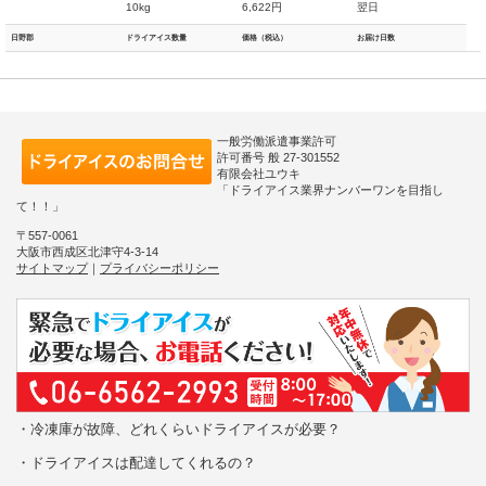
10kg
6,622円
翌日
日野郡
ドライアイス数量
価格（税込）
お届け日数
一般労働派遣事業許可
許可番号 般 27-301552
有限会社ユウキ
「ドライアイス業界ナンバーワンを目指し
て！！」
〒557-0061
大阪市西成区北津守4-3-14
サイトマップ
｜
プライバシーポリシー
・冷凍庫が故障、どれくらいドライアイスが必要？
・ドライアイスは配達してくれるの？