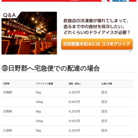
⑨日野郡へ宅急便での配達の場合
日野郡
ドライアイス数量
価格（税込）
お届け日数
日南町
5kg
4,202円
翌日
10kg
6,622円
翌日
日野町
5kg
4,202円
翌日
10kg
6,622円
翌日
江府町
5kg
4,202円
翌日