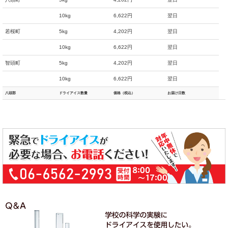
10kg
6,622円
翌日
若桜町
5kg
4,202円
翌日
10kg
6,622円
翌日
智頭町
5kg
4,202円
翌日
10kg
6,622円
翌日
八頭郡
ドライアイス数量
価格（税込）
お届け日数