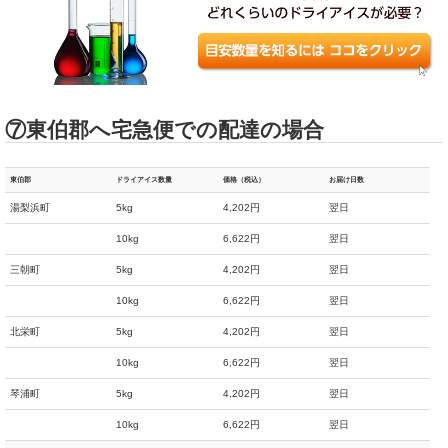
⑦東伯郡へ宅急便での配達の場合
東伯郡
ドライアイス数量
価格（税込）
お届け日数
湯梨浜町
5kg
4,202円
翌日
10kg
6,622円
翌日
三朝町
5kg
4,202円
翌日
10kg
6,622円
翌日
北栄町
5kg
4,202円
翌日
10kg
6,622円
翌日
琴浦町
5kg
4,202円
翌日
10kg
6,622円
翌日