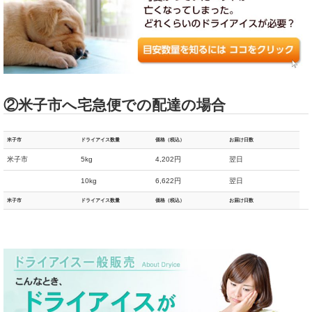
②米子市へ宅急便での配達の場合
米子市
ドライアイス数量
価格（税込）
お届け日数
米子市
5kg
4,202円
翌日
10kg
6,622円
翌日
米子市
ドライアイス数量
価格（税込）
お届け日数