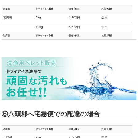
岩美郡
ドライアイス数量
価格（税込）
お届け日数
岩美町
5kg
4,202円
翌日
10kg
6,622円
翌日
岩美郡
ドライアイス数量
価格（税込）
お届け日数
⑥八頭郡へ宅急便での配達の場合
八頭郡
ドライアイス数量
価格（税込）
お届け日数
八頭町
5kg
4,202円
翌日