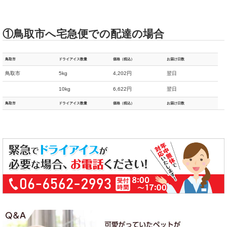
①鳥取市へ宅急便での配達の場合
鳥取市
ドライアイス数量
価格（税込）
お届け日数
鳥取市
5kg
4,202円
翌日
10kg
6,622円
翌日
鳥取市
ドライアイス数量
価格（税込）
お届け日数