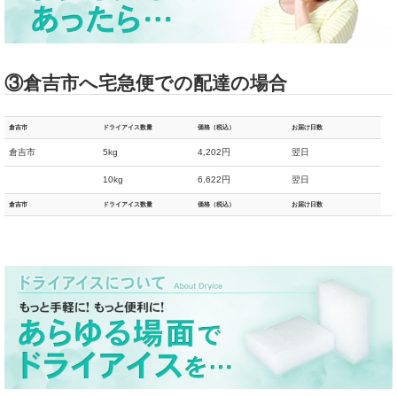
③倉吉市へ宅急便での配達の場合
倉吉市
ドライアイス数量
価格（税込）
お届け日数
倉吉市
5kg
4,202円
翌日
10kg
6,622円
翌日
倉吉市
ドライアイス数量
価格（税込）
お届け日数