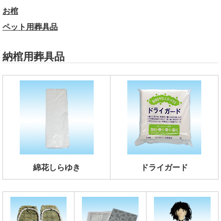
お棺
ペット用葬具品
納棺用葬具品
綿花しらゆき
ドライガード