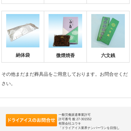
納体袋
六文銭
微煙焼香
その他まだまだ葬具品をご用意しております。お問合せくだ
さい。
一般労働派遣事業許可
許可番号 般 27-301552
有限会社ユウキ
「ドライアイス業界ナンバーワンを目指し