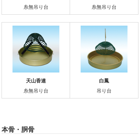
糸無吊り台
糸無吊り台
天山香連
白鳳
糸無吊り台
吊り台
本骨・胴骨