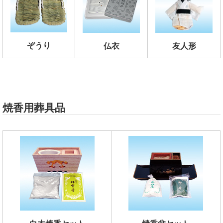
ぞうり
仏衣
友人形
焼香用葬具品