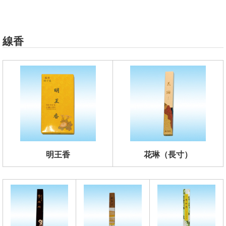
線香
明王香
花琳（長寸）