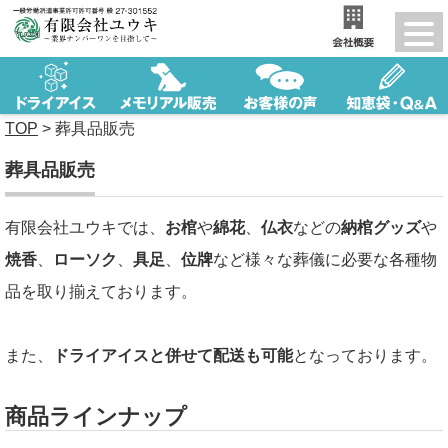
TOP
>
葬具品販売
葬具品販売
有限会社ユウキでは、
お棺
や
綿花
、
仏衣
などの
納棺グッズ
や
焼香
、
ローソク
、
具足
、
位牌
など様々な葬儀に必要な各種物
品を取り揃えております。
また、
ドライアイスと併せて配送も可能
となっております。
商品ラインナップ