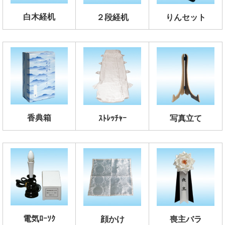
白木経机
２段経机
りんセット
香典箱
ｽﾄﾚｯﾁｬｰ
写真立て
電気ﾛｰｿｸ
顔かけ
喪主バラ