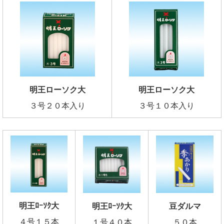
明王ローソク大
明王ローソク大
３号２０本入り
３号１０本入り
明王ﾛｰｿｸ大
明王ﾛｰｿｸ大
豆ダルマ
４号１５本
１号４０本
５０本