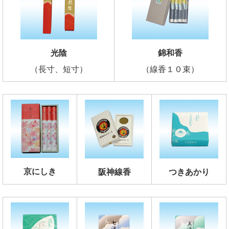
光陰
錦和香
（長寸、短寸）
（線香１０束）
京にしき
阪神線香
つきあかり