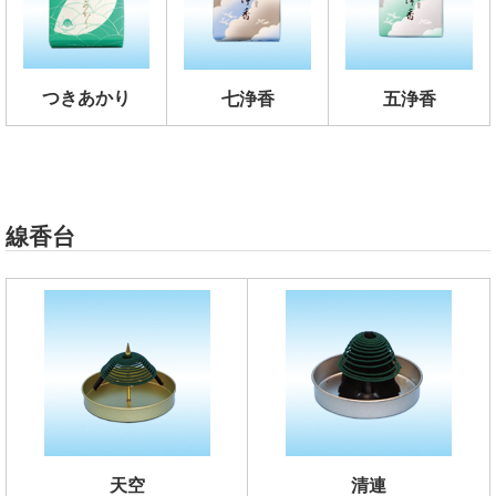
つきあかり
七浄香
五浄香
線香台
天空
清連