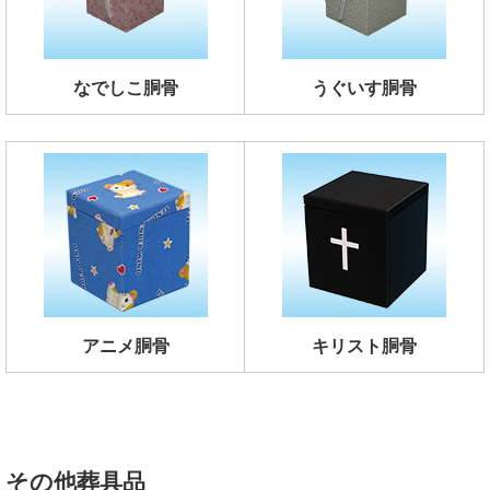
なでしこ胴骨
うぐいす胴骨
アニメ胴骨
キリスト胴骨
その他葬具品