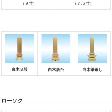
（９寸）
（７.５寸）
白木３段
白木唐台
白木筆返し
ローソク