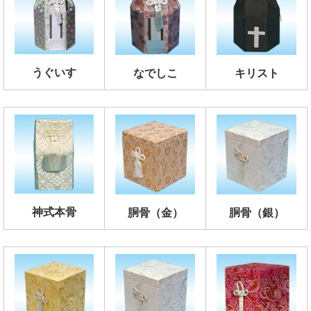
うぐいす
なでしこ
キリスト
神式本骨
胴骨（金）
胴骨（銀）