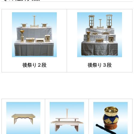
後祭り２段
後祭り３段