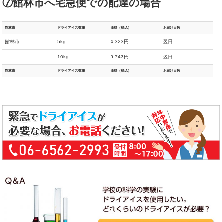
⑦館林市へ宅急便での配達の場合
館林市
ドライアイス数量
価格（税込）
お届け日数
館林市
5kg
4,323円
翌日
10kg
6,743円
翌日
館林市
ドライアイス数量
価格（税込）
お届け日数