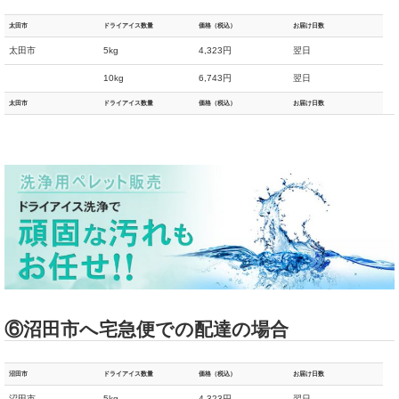
太田市
ドライアイス数量
価格（税込）
お届け日数
太田市
5kg
4,323円
翌日
10kg
6,743円
翌日
太田市
ドライアイス数量
価格（税込）
お届け日数
⑥沼田市へ宅急便での配達の場合
沼田市
ドライアイス数量
価格（税込）
お届け日数
沼田市
5kg
4,323円
翌日