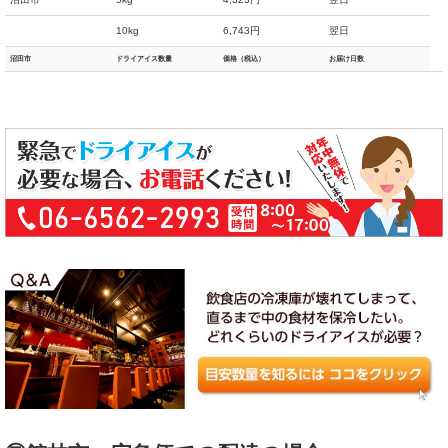
10kg
6,743円
翌日
沼田市
ドライアイス数量
価格（税込）
お届け日数