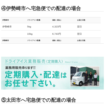
④伊勢崎市へ宅急便での配達の場合
伊勢崎市
ドライアイス数量
価格（税込）
お届け日数
伊勢崎市
5kg
4,323円
翌日
10kg
6,743円
翌日
伊勢崎市
ドライアイス数量
価格（税込）
お届け日数
⑤太田市へ宅急便での配達の場合