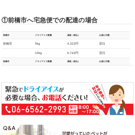
①前橋市へ宅急便での配達の場合
前橋市
ドライアイス数量
価格（税込）
お届け日数
前橋市
5kg
4,323円
翌日
10kg
6,743円
翌日
前橋市
ドライアイス数量
価格（税込）
お届け日数