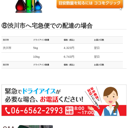
⑧渋川市へ宅急便での配達の場合
渋川市
ドライアイス数量
価格（税込）
お届け日数
渋川市
5kg
4,323円
翌日
10kg
6,743円
翌日
渋川市
ドライアイス数量
価格（税込）
お届け日数