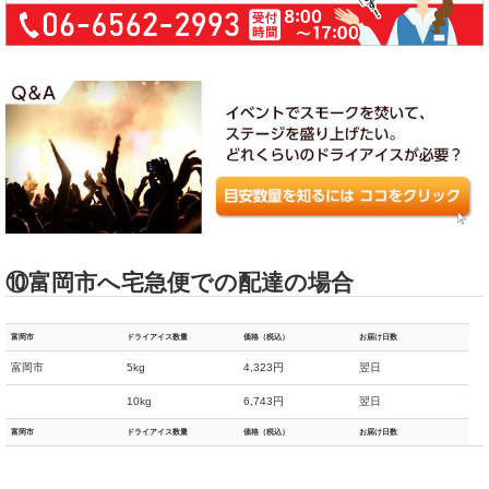
⑩富岡市へ宅急便での配達の場合
富岡市
ドライアイス数量
価格（税込）
お届け日数
富岡市
5kg
4,323円
翌日
10kg
6,743円
翌日
富岡市
ドライアイス数量
価格（税込）
お届け日数