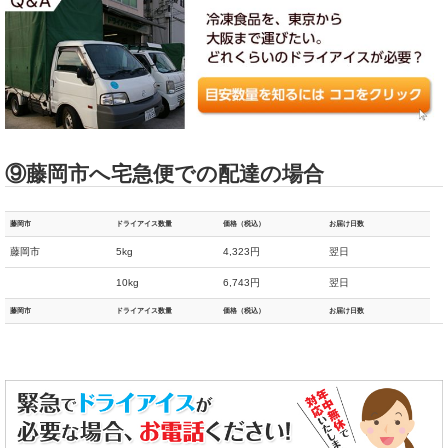
⑨藤岡市へ宅急便での配達の場合
藤岡市
ドライアイス数量
価格（税込）
お届け日数
藤岡市
5kg
4,323円
翌日
10kg
6,743円
翌日
藤岡市
ドライアイス数量
価格（税込）
お届け日数