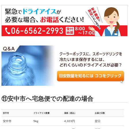
⑪安中市へ宅急便での配達の場合
安中市
ドライアイス数量
価格（税込）
お届け日数
安中市
5kg
4,323円
翌日