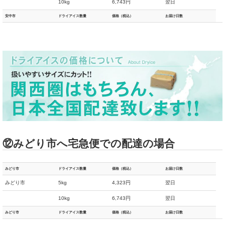
10kg
6,743円
翌日
安中市
ドライアイス数量
価格（税込）
お届け日数
⑫みどり市へ宅急便での配達の場合
みどり市
ドライアイス数量
価格（税込）
お届け日数
みどり市
5kg
4,323円
翌日
10kg
6,743円
翌日
みどり市
ドライアイス数量
価格（税込）
お届け日数