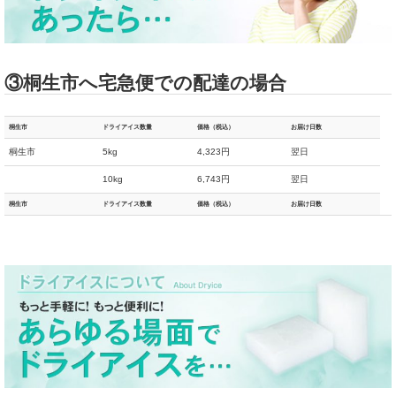
③桐生市へ宅急便での配達の場合
桐生市
ドライアイス数量
価格（税込）
お届け日数
桐生市
5kg
4,323円
翌日
10kg
6,743円
翌日
桐生市
ドライアイス数量
価格（税込）
お届け日数