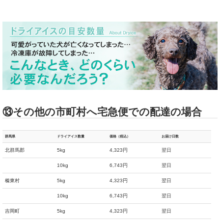
⑬その他の市町村へ宅急便での配達の場合
群馬県
ドライアイス数量
価格（税込）
お届け日数
北群馬郡
5kg
4,323円
翌日
10kg
6,743円
翌日
榛東村
5kg
4,323円
翌日
10kg
6,743円
翌日
吉岡町
5kg
4,323円
翌日