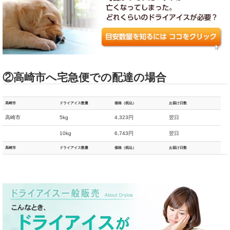
②高崎市へ宅急便での配達の場合
高崎市
ドライアイス数量
価格（税込）
お届け日数
高崎市
5kg
4,323円
翌日
10kg
6,743円
翌日
高崎市
ドライアイス数量
価格（税込）
お届け日数