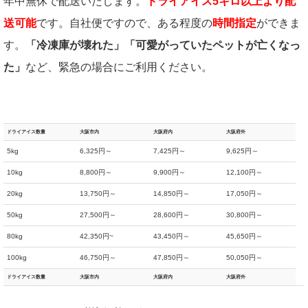
年中無休で配送いたします。
ドライアイス5キロ以上より配
送可能
です。自社便ですので、ある程度の
時間指定
ができま
す。
「冷凍庫が壊れた」「可愛がっていたペットが亡くなっ
た」
など、緊急の場合にご利用ください。
ドライアイス数量
大阪市内
大阪府内
大阪府外
5kg
6,325円～
7,425円～
9,625円～
10kg
8,800円～
9,900円～
12,100円～
20kg
13,750円～
14,850円～
17,050円～
50kg
27,500円～
28,600円～
30,800円～
80kg
42,350円~
43,450円～
45,650円～
100kg
46,750円～
47,850円～
50,050円～
ドライアイス数量
大阪市内
大阪府内
大阪府外