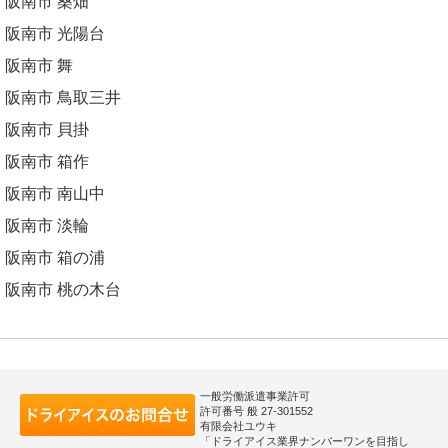
阪南市 桑畑
阪南市 光陽台
阪南市 舞
阪南市 鳥取三井
阪南市 貝掛
阪南市 箱作
阪南市 南山中
阪南市 淡輪
阪南市 箱の浦
阪南市 桃の木台
一般労働派遣事業許可
許可番号 般 27-301552
有限会社ユウキ
「ドライアイス業界ナンバーワンを目指し