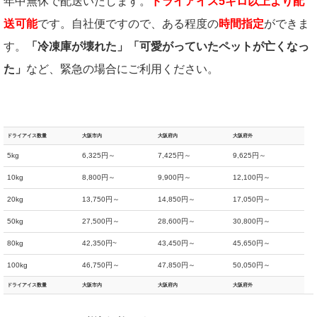
年中無休で配送いたします。
ドライアイス5キロ以上より配
送可能
です。自社便ですので、ある程度の
時間指定
ができま
す。
「冷凍庫が壊れた」「可愛がっていたペットが亡くなっ
た」
など、緊急の場合にご利用ください。
ドライアイス数量
大阪市内
大阪府内
大阪府外
5kg
6,325円～
7,425円～
9,625円～
10kg
8,800円～
9,900円～
12,100円～
20kg
13,750円～
14,850円～
17,050円～
50kg
27,500円～
28,600円～
30,800円～
80kg
42,350円~
43,450円～
45,650円～
100kg
46,750円～
47,850円～
50,050円～
ドライアイス数量
大阪市内
大阪府内
大阪府外