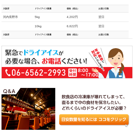
大阪府
ドライアイス数量
価格（税込）
お届け日数
河内長野市
5kg
4,202円
翌日
10kg
6,622円
翌日
大阪府
ドライアイス数量
価格（税込）
お届け日数