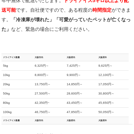
年中無休で配送いたします。
ドライアイス5キロ以上より配
送可能
です。自社便ですので、ある程度の
時間指定
ができま
す。
「冷凍庫が壊れた」「可愛がっていたペットが亡くなっ
た」
など、緊急の場合にご利用ください。
ドライアイス数量
大阪市内
大阪府内
大阪府外
5kg
6,325円～
7,425円～
9,625円～
10kg
8,800円～
9,900円～
12,100円～
20kg
13,750円～
14,850円～
17,050円～
50kg
27,500円～
28,600円～
30,800円～
80kg
42,350円~
43,450円～
45,650円～
100kg
46,750円～
47,850円～
50,050円～
ドライアイス数量
大阪市内
大阪府内
大阪府外