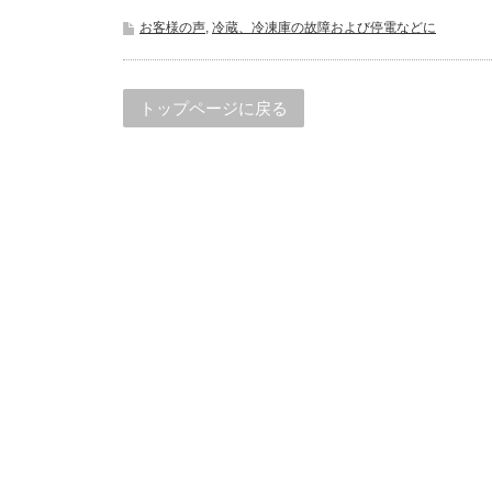
お客様の声
,
冷蔵、冷凍庫の故障および停電などに
トップページに戻る