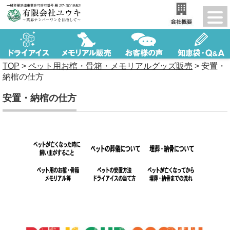
TOP
>
ペット用お棺・骨箱・メモリアルグッズ販売
>
安置・
納棺の仕方
安置・納棺の仕方