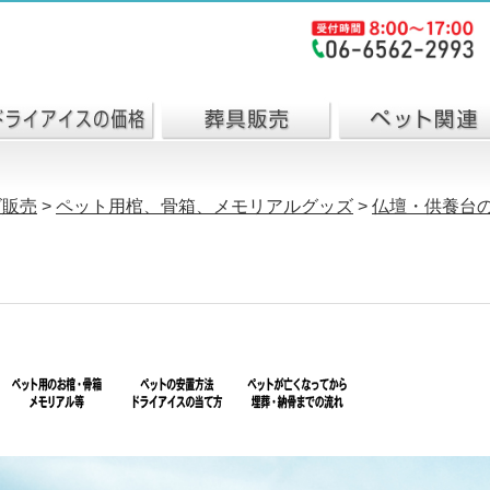
ズ販売
>
ペット用棺、骨箱、メモリアルグッズ
>
仏壇・供養台