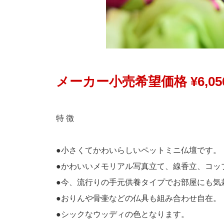
メーカー小売希望価格 ¥6,05
特 徴
●小さくてかわいらしいペットミニ仏壇です。
●かわいいメモリアル写真立て、線香立、コッ
●今、流行りの手元供養タイプでお部屋にも気
●おりんや骨壷などの仏具も組み合わせ自在。
●シックなウッディの色となります。