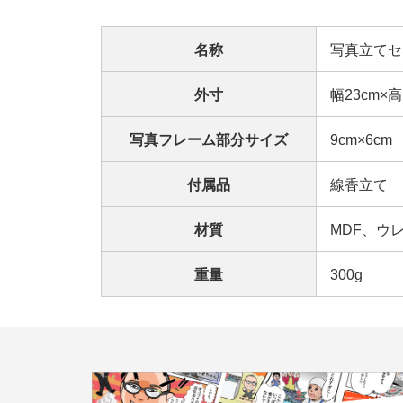
名称
写真立てセ
外寸
幅23cm×高1
写真フレーム部分サイズ
9cm×6cm
付属品
線香立て 
材質
MDF、ウ
重量
300g