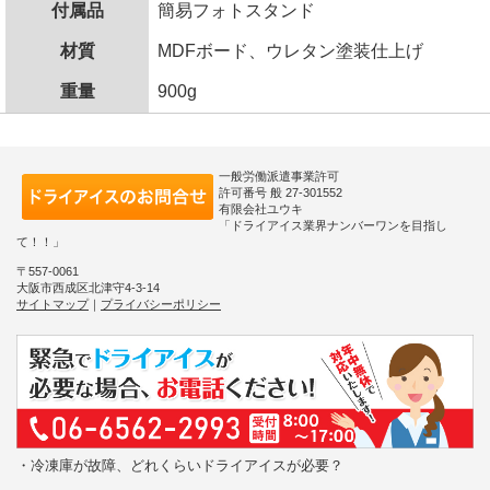
付属品
簡易フォトスタンド
材質
MDFボード、ウレタン塗装仕上げ
重量
900g
一般労働派遣事業許可
許可番号 般 27-301552
有限会社ユウキ
「ドライアイス業界ナンバーワンを目指し
て！！」
〒557-0061
大阪市西成区北津守4-3-14
サイトマップ
｜
プライバシーポリシー
・冷凍庫が故障、どれくらいドライアイスが必要？