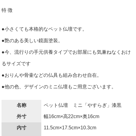
特 徴
●小さくても本格的なペット仏壇です。
●艶のある美しい鏡面塗装。
●今、流行りの手元供養タイプでお部屋にも気兼ねなくおけ
るサイズです
●おりんや骨壷などの仏具も組み合わせ自在。
●他の色、デザインのミニ仏壇もご用意ございます。
名称
ペット仏壇 ミニ「やすらぎ」漆黒
外寸
幅16cm×高22cm×奥16cm
内寸
11.5cm×17.5cm×10.3cm