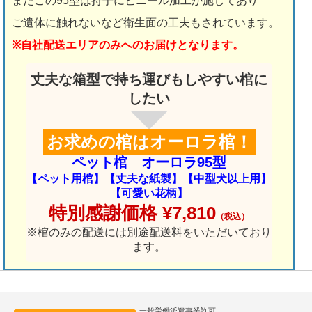
またこの95型は持手にビニール加工が施してあり
ご遺体に触れないなど衛生面の工夫もされています。
※自社配送エリアのみへのお届けとなります。
丈夫な箱型で持ち運びもしやすい棺に
したい
お求めの棺はオーロラ棺！
ペット棺 オーロラ95型
【ペット用棺】【丈夫な紙製】【中型犬以上用】
【可愛い花柄】
特別感謝価格 ¥7,810
（税込）
※棺のみの配送には別途配送料をいただいており
ます。
一般労働派遣事業許可