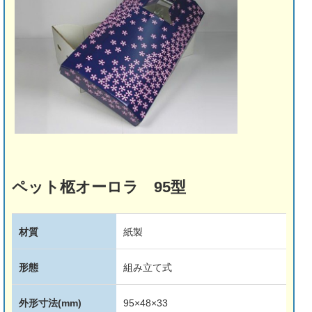
ペット柩オーロラ 95型
材質
紙製
形態
組み立て式
外形寸法(mm)
95×48×33