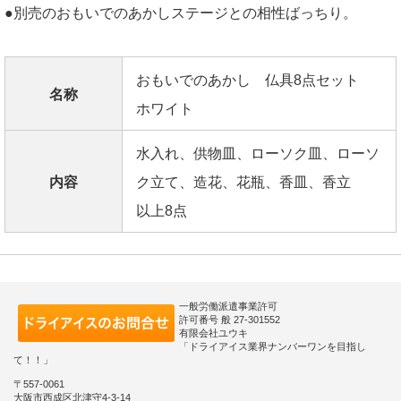
●別売のおもいでのあかしステージとの相性ばっちり。
おもいでのあかし 仏具8点セット
名称
ホワイト
水入れ、供物皿、ローソク皿、ローソ
内容
ク立て、造花、花瓶、香皿、香立
以上8点
一般労働派遣事業許可
許可番号 般 27-301552
有限会社ユウキ
「ドライアイス業界ナンバーワンを目指し
て！！」
〒557-0061
大阪市西成区北津守4-3-14