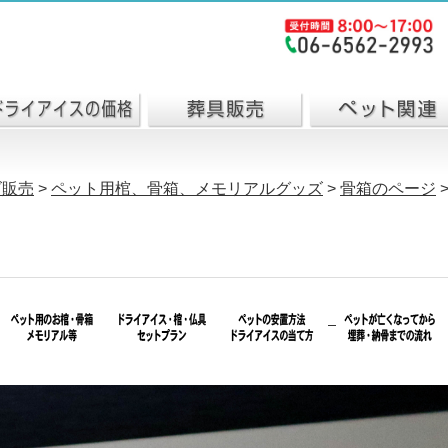
ズ販売
>
ペット用棺、骨箱、メモリアルグッズ
>
骨箱のページ