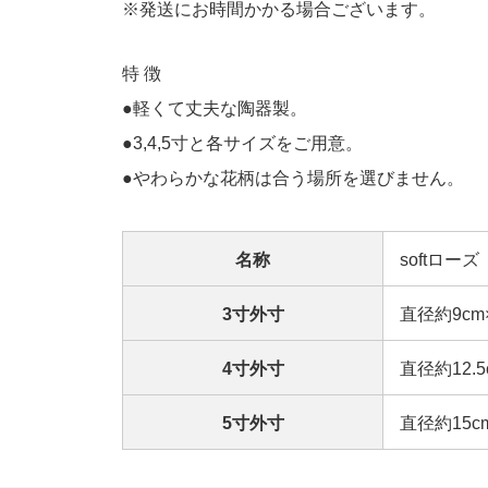
※発送にお時間かかる場合ございます。
特 徴
●軽くて丈夫な陶器製。
●3,4,5寸と各サイズをご用意。
●やわらかな花柄は合う場所を選びません。
名称
softロー
3寸外寸
直径約9cm
4寸外寸
直径約12.5
5寸外寸
直径約15c