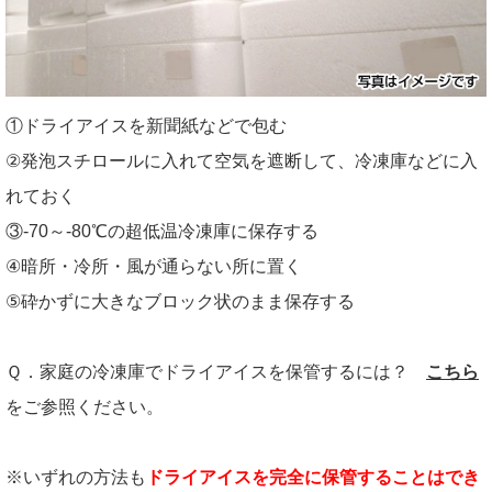
①ドライアイスを新聞紙などで包む
②発泡スチロールに入れて空気を遮断して、冷凍庫などに入
れておく
③-70～-80℃の超低温冷凍庫に保存する
④暗所・冷所・風が通らない所に置く
⑤砕かずに大きなブロック状のまま保存する
Ｑ．家庭の冷凍庫でドライアイスを保管するには？
こちら
をご参照ください。
※いずれの方法も
ドライアイスを完全に保管することはでき