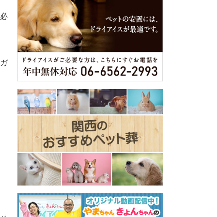
、
必
ガ